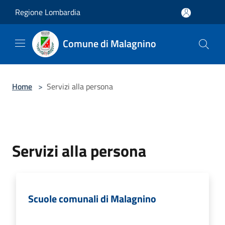
Salta al contenuto principale
Regione Lombardia
Comune di Malagnino
Home
>
Servizi alla persona
Servizi alla persona
Scuole comunali di Malagnino