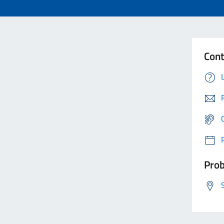
Cont
Prob