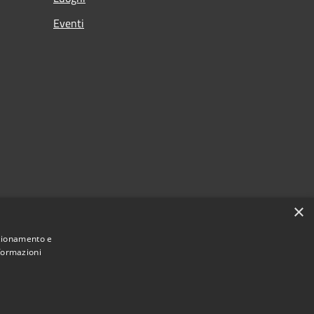
Eventi
×
nzionamento e
nformazioni