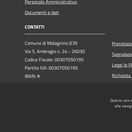
Personale Amministrativo
Documenti e dati
CONTATTI
Comune di Malagnino (CR)
Prenotaz
Via S. Ambrogio n. 24 - 26030
Segnalazi
Codice Fiscale: 00307050195
Leggi le 
Partita IVA: 00307050195
Richiesta
IBAN: #
PEC:
comune.malagnino@pec.regione.lombardia.it
Questo sito 
Centralino Unico: +39 0372 58047
alla navig