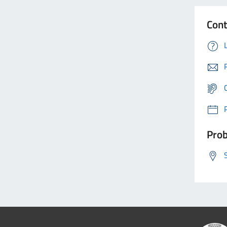
Cont
Prob