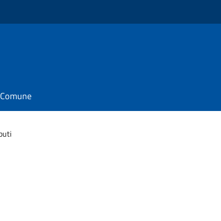
il Comune
buti